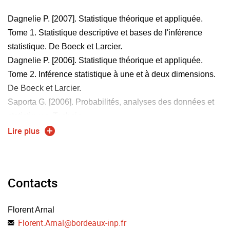
Dagnelie P. [2007]. Statistique théorique et appliquée.
Tome 1. Statistique descriptive et bases de l'inférence
statistique. De Boeck et Larcier.
Dagnelie P. [2006]. Statistique théorique et appliquée.
Tome 2. Inférence statistique à une et à deux dimensions.
De Boeck et Larcier.
Saporta G. [2006]. Probabilités, analyses des données et
statistiques, Technip.
Dodge Y, [2006]. Premiers pas en statistiques, Springer.
Lire plus
Contacts
Florent Arnal
Florent.Arnal
@
bordeaux-inp.fr