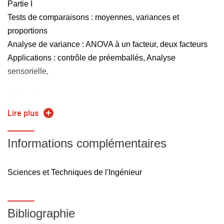
Partie I
Tests de comparaisons : moyennes, variances et
proportions
Analyse de variance : ANOVA à un facteur, deux facteurs
Applications : contrôle de préemballés, Analyse
sensorielle,
Partie II
Généralités de Maitrise Statistique des procédés
Lire plus
Règle des 6 sigmas
Représentations graphiques (Diagrammes de causes et
Informations complémentaires
effets, diagramme de Pareto, ... )
Capabilité d'une machine, d'un processus
Sciences et Techniques de l'Ingénieur
Cartes de contrôle
Bibliographie