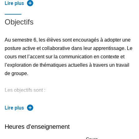
une future mobilité internationale.
Lire plus
Les objectifs comprennent :
Objectifs
La prise de parole en public sur des sujets d’actualité
Au semestre 6, les élèves sont encouragés à adopter une
en lien avec les sciences et l’ingénierie ;
posture active et collaborative dans leur apprentissage. Le
L'animation d’activités pédagogiques (quizz, débats,
cours met l’accent sur la communication en contexte et
jeux, discussions guidées) ;
l’exploration de thématiques actuelles à travers un travail
de groupe.
l'Amélioration de l’aisance à l’écrit (rapports, synthèses,
argumentations) ;
Les objectifs sont :
l'utilisation de l’anglais dans un contexte interculturel et
Mener en groupe un projet de recherche sur un thème
collaboratif
Lire plus
en lien avec les interactions entre l’ingénierie, la
science et la société (environnement, technologies
Heures d'enseignement
émergentes, éthique, etc.).