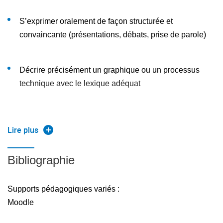
proposées pour développer compétences linguistiques et
S’exprimer oralement de façon structurée et
interculturelles dès la fin de la première année.
convaincante (présentations, débats, prise de parole)
Décrire précisément un graphique ou un processus
technique avec le lexique adéquat
Améliorer la compréhension de documents variés
Lire plus
(presse, vidéos, textes scientifiques vulgarisés)
Bibliographie
Renforcer la production écrite dans des formats
académiques et professionnels (rapports, synthèses,
Supports pédagogiques variés :
résumés, emails)
Moodle