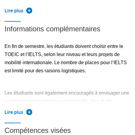
de ceux rencontrés en mobilité internationale.
Lire plus
Premiers pas dans la pratique du débat
Informations complémentaires
Décrire des données visuelles et des processus
techniques
En fin de semestre, les étudiants doivent choisir entre le
TOEIC et l’IELTS, selon leur niveau et leurs projets de
Rédiger un rapport technique dans un style approprié
mobilité internationale. Le nombre de places pour l’IELTS
est limité pour des raisons logistiques.
Les étudiants sont également encouragés à envisager une
expérience internationale pendant l’été. Une durée
maximale de 4 semaines peut être validée comme mobilité
Lire plus
internationale même si l’activité n’est pas directement liée
à l’ingénierie. Des alternatives comme le WWOOFing
Compétences visées
(bénévolat en fermes ou projets écologiques) sont