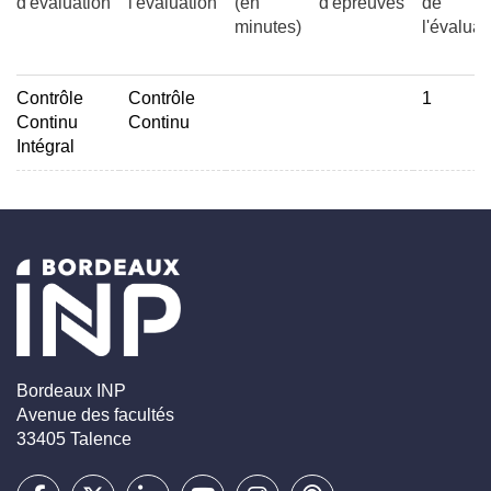
d'évaluation
l'évaluation
(en
d'épreuves
de
minutes)
l'évaluat
Contrôle
Contrôle
1
Continu
Continu
Intégral
Bordeaux INP
Avenue des facultés
33405 Talence