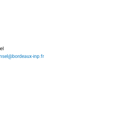
el
nsel
@
bordeaux-inp.fr