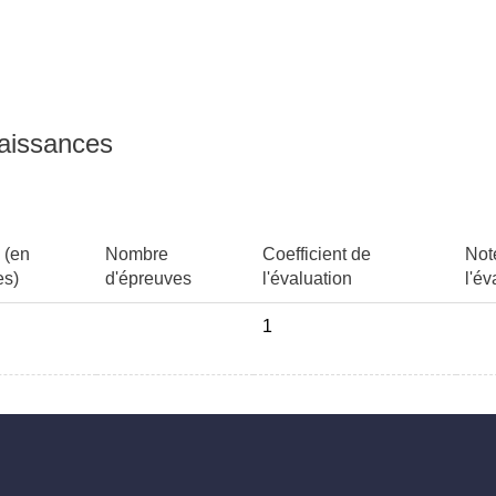
naissances
 (en
Nombre
Coefficient de
Not
es)
d'épreuves
l'évaluation
l'év
1