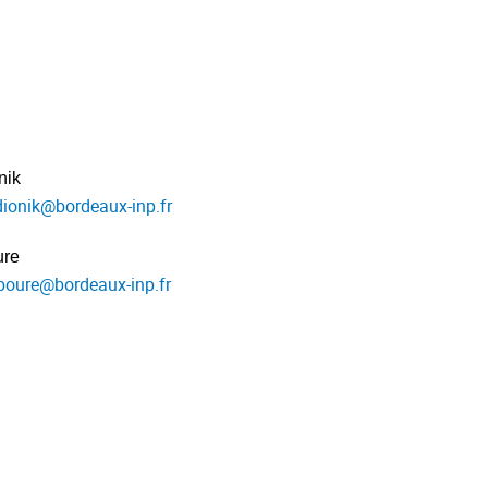
nik
dionik
@
bordeaux-inp.fr
ure
boure
@
bordeaux-inp.fr