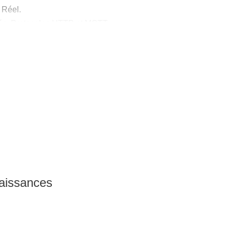
 Réel.
tés. Protocoles HTTP et MQTT.
ption d'un objet connecté.
ypage rapide sur carte Rapsberry
e Python. Construction d'un objet
 par HTTP.
gré dans l'architecture
à distance par MQTT.
naissances