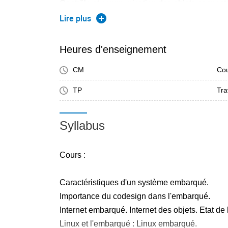
Contrôle et communication des objets connec
Modulation LoRa et architecture LoRaWAN.
Lire plus
Prototypage rapide : application à l'IoT. Conce
Heures d'enseignement
TP :Conception d'un objet connecté par protot
CM
Cou
Pi :
TP
Tra
TP1. Distribution standard Raspbian et langag
connecté contrôlable localement et à distance
Syllabus
TP2. Mise en oeuvre de MQTT.
TP3. Conception d'un objet connecté LoRa inté
LoRaWAN communautaire TTN et contrôlable 
Cours :
Caractéristiques d'un système embarqué.
Importance du codesign dans l'embarqué.
Internet embarqué. Internet des objets. Etat de l'
Linux et l'embarqué : Linux embarqué.