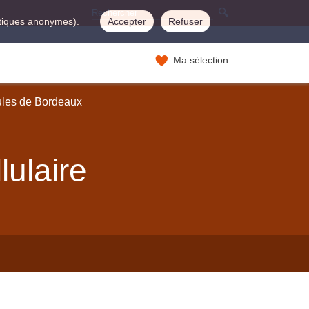
istiques anonymes).
Accepter
Refuser
Ma sélection
ules de Bordeaux
lulaire