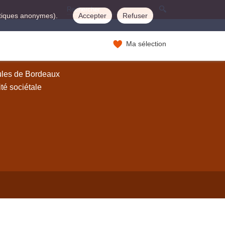
istiques anonymes).
Accepter
Refuser
Ma sélection
ules de Bordeaux
té sociétale