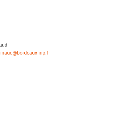
aud
dinaud
@
bordeaux-inp.fr