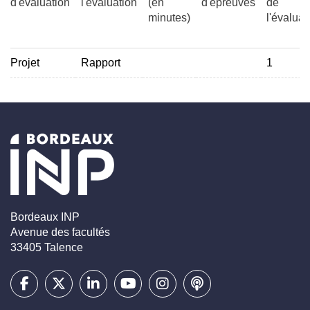
d'évaluation
l'évaluation
(en
d'épreuves
de
minutes)
l'évaluat
Projet
Rapport
1
Bordeaux INP
Avenue des facultés
33405 Talence