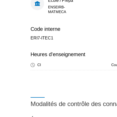
École / Prépa
ENSEIRB-
MATMECA
Code interne
ERI7-ITEC1
Heures d'enseignement
CI
Cou
Modalités de contrôle des con