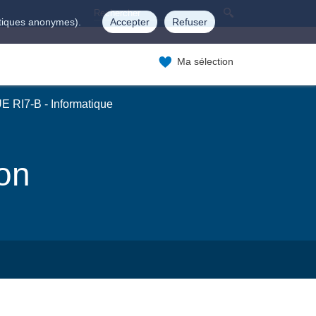
istiques anonymes).
Accepter
Refuser
Ma sélection
E RI7-B - Informatique
ion