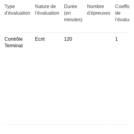
de TCP afin, entre autres, d'être capable de détecter
Type
Nature de
Durée
Nombre
Coefficie
adresses utilisées par les réseaux de
des dysfonctionnement d'applications utilisant TCP.
d'évaluation
l'évaluation
(en
d'épreuves
de
communication de bas niveau empruntés
minutes)
l'évaluat
Principes de la résolution d'adresse
- Contexte
Contrôle
Ecrit
120
1
- But
Terminal
- Principales méthodes envisageables : avantages
et inconvénients
Rappels sur le réseau de communication Ethernet /
IEEE 802.3
Méthode et protocole de résolution d'adresse ARP
(Address Resolution Protocol)
- Principe de fonctionnement d'ARP
- Éléments de protocole
- Structure d'un paquet ARP
- Application au cas particulier d'Ethernet / IEEE
802.3