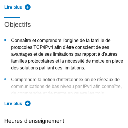
transport et sur le schéma d'adressage actuel. Des travaux
Lire plus
pratiques concluent ce module afin d'illustrer les notions
étudiées en cours. Ceux-ci apportent aussi des
Objectifs
compétences pratiques et permettent le déploiement de
réseaux simples utilisant cette famille de protocoles ainsi
Connaître et comprendre l'origine de la famille de
que la résolution d'erreurs courantes de construction et de
protocoles TCP/IPv4 afin d'être conscient de ses
configuration. L'interface de programmation (API) dite des
avantages et de ses limitations par rapport à d'autres
sockets est aussi abordée grâce à un outil permettant de
familles protocolaires et la nécessité de mettre en place
des solutions palliant ces limitations.
manipuler ceux-ci sans devoir écrire la moindre ligne de
code ce qui permet de consolider la compréhension du
Comprendre la notion d'interconnexion de réseaux de
fonctionnement des protocoles UDP et TCP.
communications de bas niveau par IPv4 afin connaître,
de comprendre et de mettre en œuvre les trois
principaux mécanismes d'adaptation entre ces réseaux
Lire plus
de communication de bas niveau et IPv4 : mode
connecté et mode non connecté et, surtout, le protocole
Heures d'enseignement
ARP et le mécanisme de fragmentation et de
réassemblage d'IPv4.