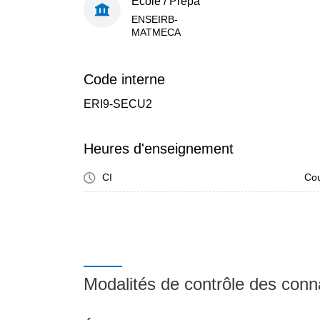
École / Prépa
ENSEIRB-
MATMECA
Code interne
ERI9-SECU2
Heures d'enseignement
CI
Cou
Modalités de contrôle des con