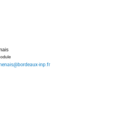
nais
odule
henais
@
bordeaux-inp.fr