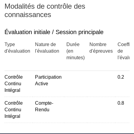
Modalités de contrôle des
connaissances
Évaluation initiale / Session principale
Type
Nature de
Durée
Nombre
Coeffic
d'évaluation
l'évaluation
(en
d'épreuves
de
minutes)
l'évalua
Contrôle
Participation
0.2
Continu
Active
Intégral
Contrôle
Compte-
0.8
Continu
Rendu
Intégral