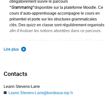
obligatoirement suivre le parcours
anglais (C10, C12 / N1–N3)
Grammaring
Phonétique et intonation
“
”
disponible sur la plateforme Moodle. Ce
cours d’auto-apprentissage accompagne le cours en
présentiel et porte sur les structures grammaticales
Utiliser les ressources disponibles pour préparer la
Anglais scientifique : nombres et équations
clés. Des quizz en classe sont régulièrement organisés
mobilité internationale (C10, C12, C13 / N1–N3)
afin d’évaluer les notions abordées dans ce parcours.
Supports pédagogiques variés : polycopiés (S5 course
Sujets d’actualité scientifique
pack), presse, audiovisuel
Lire plus
Multimedia : Quizlet et Kahoot
Mobilité internationale
Contacts
Rédaction de CV en anglais
Leann Stevens-Larre
Leann.Stevens-Larre
@
bordeaux-inp.fr