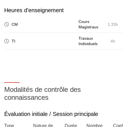
Heures d'enseignement
Cours
CM
1,33h
Magistraux
Travaux
TI
4h
Individuels
Modalités de contrôle des
connaissances
Évaluation initiale / Session principale
Type
Nature de
Durée
Nombre
Coeffic