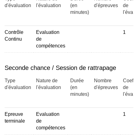
d'évaluation
l'évaluation
(en
d'épreuves
de
minutes)
l'évalu
Contrôle
Evaluation
1
Continu
de
compétences
Seconde chance / Session de rattrapage
Type
Nature de
Durée
Nombre
Coeffic
d'évaluation
l'évaluation
(en
d'épreuves
de
minutes)
l'évalu
Epreuve
Evaluation
1
terminale
de
compétences