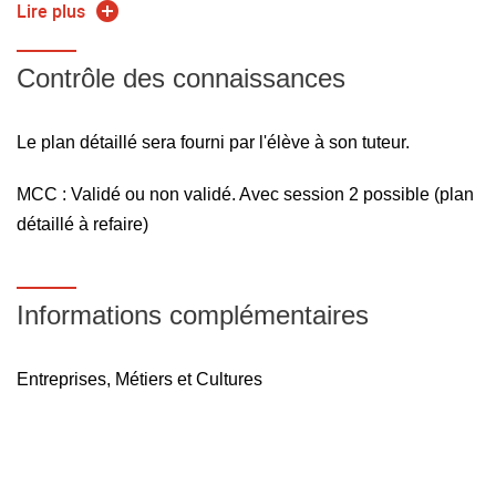
Pecquenard) et à la scolarité du département Matériaux.
Lire plus
Les objectifs de ce document sont d'obliger l'apprenti à se
projeter dans l'avenir, à prévoir le contenu de son mémoire,
Contrôle des connaissances
commencer à structurer son travail, réfléchir sur les
résultats obtenus, révéler les points à approfondir et
Le plan détaillé sera fourni par l'élève à son tuteur.
s'avancer au plus dans la rédaction.
MCC : Validé ou non validé. Avec session 2 possible (plan
détaillé à refaire)
Informations complémentaires
Entreprises, Métiers et Cultures