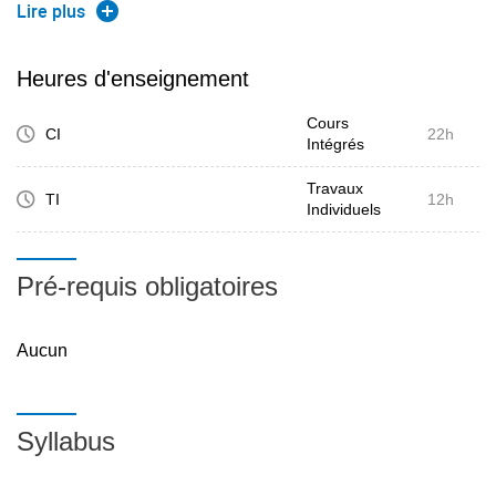
Lire plus
Introduction
Notions de problèmes et d'algorithmes
Heures d'enseignement
Algorithme Diviser pour Régner
Cours
Programmation Dynamique
CI
22h
Intégrés
Algorithmes gloutons
Problème du Tri
Travaux
TI
12h
Individuels
Pré-requis obligatoires
Aucun
Syllabus