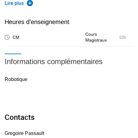
séminaire leur permet de découvrir de nombreuses
Lire plus
thématiques de recherche, mais aussi les verrous
scientifiques actuels, la méthodologie, les outils utilisés et
Heures d'enseignement
les résultats obtenus.
Cours
CM
10h
Magistraux
Informations complémentaires
Robotique
Contacts
Gregoire Passault