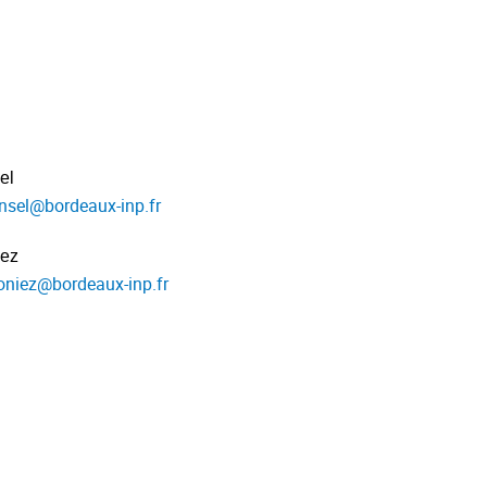
el
nsel
@
bordeaux-inp.fr
iez
oniez
@
bordeaux-inp.fr