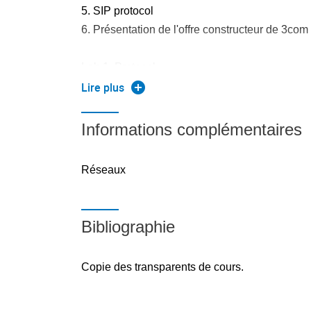
5. SIP protocol
6. Présentation de l'offre constructeur de 3com
Lab 1. Protocol
Lire plus
Vision du monde industriel :
Informations complémentaires
SIP dans le monde industriel
Réseaux
- Protocole propriétaire vs SIP (les fonctions p
- Quelques exemples de solutions (3com, Aste
Alcatel)
Bibliographie
- Ce qui va changer dans les communications a
Copie des transparents de cours.