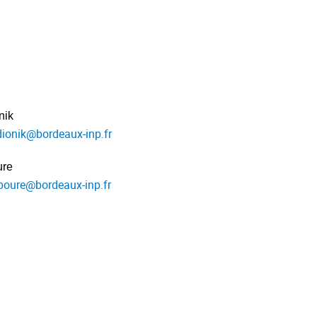
nik
dionik
@
bordeaux-inp.fr
ure
boure
@
bordeaux-inp.fr