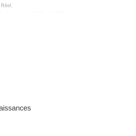
 Réel.
tés. Protocoles HTTP et MQTT.
ption d'un objet connecté.
ypage rapide sur carte Rapsberry
e Python. Construction d'un objet
 par HTTP.
gré dans l'architecture
à distance par MQTT.
naissances