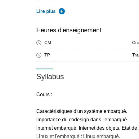
Contrôle et communication des objets connec
Modulation LoRa et architecture LoRaWAN.
Lire plus
Prototypage rapide : application à l'IoT. Conce
Heures d'enseignement
TP :Conception d'un objet connecté par protot
CM
Cou
Pi :
TP
Tra
TP1. Distribution standard Raspbian et langag
connecté contrôlable localement et à distance
Syllabus
TP2. Mise en oeuvre de MQTT.
TP3. Conception d'un objet connecté LoRa inté
LoRaWAN communautaire TTN et contrôlable 
Cours :
Caractéristiques d'un système embarqué.
Importance du codesign dans l'embarqué.
Internet embarqué. Internet des objets. Etat de l'
Linux et l'embarqué : Linux embarqué.