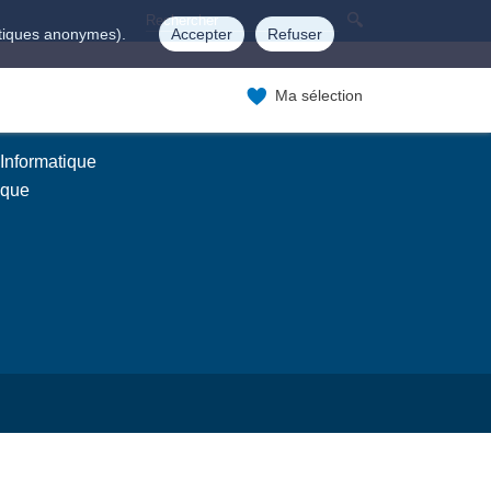
istiques anonymes).
Accepter
Refuser
Ma sélection
 Informatique
ique