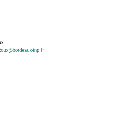
ux
_Roux
@
bordeaux-inp.fr