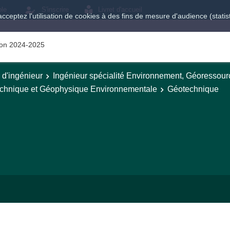
ole
S'inscrire
Livret d'accueil
acceptez l'utilisation de cookies à des fins de mesure d'audience (stat
tion 2024-2025
e d'ingénieur
Ingénieur spécialité Environnement, Géoressour
echnique et Géophysique Environnementale
Géotechnique