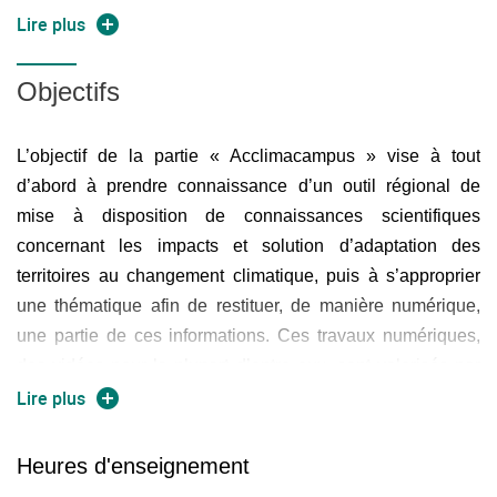
d'atténuation et d'adaptation (source : Acclimaterra). La
Lire plus
seconde partie consiste à s'approprier les fondements
théoriques, les concepts et les solutions de l'économie
Objectifs
circulaire via les vidéos disponibles du MOOC (source :
UVED).
L’objectif de la partie « Acclimacampus » vise à tout
d’abord à prendre connaissance d’un outil régional de
mise à disposition de connaissances scientifiques
concernant les impacts et solution d’adaptation des
territoires au changement climatique, puis à s’approprier
une thématique afin de restituer, de manière numérique,
une partie de ces informations. Ces travaux numériques,
des vidéos pour la plupart d’entre eux, sont valorisés par
l’ENSEGID (journée portes ouvertes, accueils de
Lire plus
collégiens et lycéens, etc.). C’est aussi l’occasion de
renforcer le partenariat qu’a l’ENSEGID avec le comité
Heures d'enseignement
scientifique AcclimaTerra. Les compétences visées