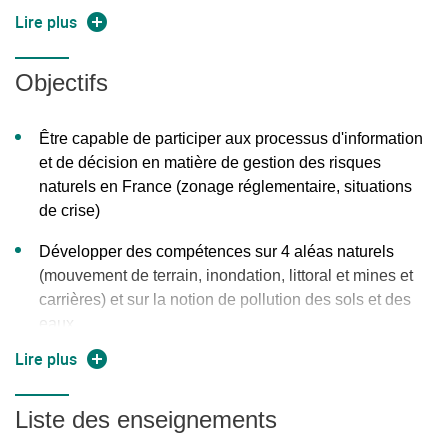
Inondation;
Lire plus
Risque littoral;
Objectifs
Mines et carrières;
Être capable de participer aux processus d'information
Pollution sol/eau.
et de décision en matière de gestion des risques
L'intégration des notions se fait dans le cadre d'un projet
naturels en France (zonage réglementaire, situations
portant sur un aléa en particulier.
de crise)
Développer des compétences sur 4 aléas naturels
(mouvement de terrain, inondation, littoral et mines et
carrières) et sur la notion de pollution des sols et des
eaux
Lire plus
Liste des enseignements