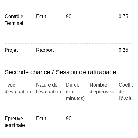
Modalités de gestion durable des hydrosystèmes
Contrôle
Ecrit
90
0.75
Modalités de prospection, protection, et exploitation des
Terminal
ressources en eau potable, notamment souterraines
Modélisation des crues et des étiages (modèle
hydrologique GR4J)
Projet
Rapport
0.25
Modélisation hydrogéologique (modèles Feflow et Marthe)
Acteurs et cadre législatif de la gestion et de la protection
de la ressource en eau
Seconde chance / Session de rattrapage
Type
Nature de
Durée
Nombre
Coefficie
d'évaluation
l'évaluation
(en
d'épreuves
de
minutes)
l'évaluat
Epreuve
Ecrit
90
1
terminale