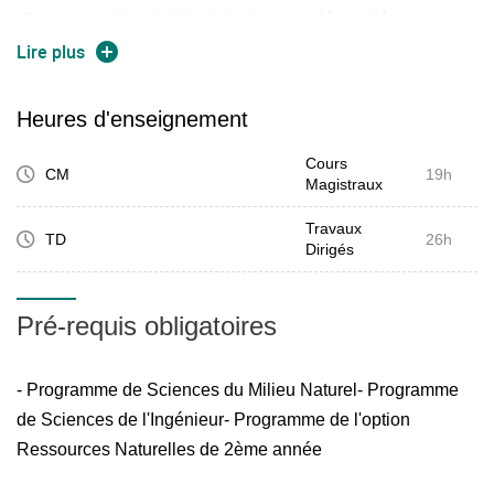
d'une approche pluridisciplinaire sera démontrée par
l'intégration des notions et des compétences acquises au
Lire plus
cours la formation.
Les cours seront systématiquement mis en pratique sur
Heures d'enseignement
des cas d'étude réels.
Cours
CM
19h
Magistraux
Travaux
TD
26h
Dirigés
Pré-requis obligatoires
- Programme de Sciences du Milieu Naturel- Programme
de Sciences de l'Ingénieur- Programme de l'option
Ressources Naturelles de 2ème année