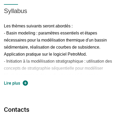
Syllabus
Les thèmes suivants seront abordés :
- Basin modeling : paramètres essentiels et étapes
nécessaires pour la modélisation thermique d'un bassin
sédimentaire, réalisation de courbes de subsidence.
Application pratique sur le logiciel PetroMod.
- Initiation à la modélisation stratigraphique : utilisation des
concepts de stratigraphie séquentielle pour modéliser
l'évolution stratigraphique d'un bassin sédimentaire
(présentation du logiciel Dionisos). Application pour la
Lire plus
prédiction de la distribution, géométrie et propriétés des
réservoirs.
- Modélisation statique des réservoirs : architecture
Contacts
générale d'un modèle réservoir, modèles structuraux et