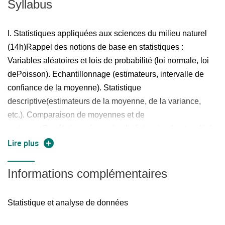
Syllabus
I. Statistiques appliquées aux sciences du milieu naturel
(14h)Rappel des notions de base en statistiques :
Variables aléatoires et lois de probabilité (loi normale, loi
dePoisson). Echantillonnage (estimateurs, intervalle de
confiance de la moyenne). Statistique
descriptive(estimateurs de la moyenne, de la variance,
etc.). Comparaison de moyennes et de
variancesCorrélation, régression linéaire simple et multiple
(méthode des moindres carrés).
Lire plus
II. Analyse de données appliquée aux sciences du milieu
naturel (16h)Analyse factorielle : Analyse en composantes
Informations complémentaires
principales. Analyse factorielle discriminante.
Analysefactorielle des correspondancesClassification
Statistique et analyse de données
automatique ​