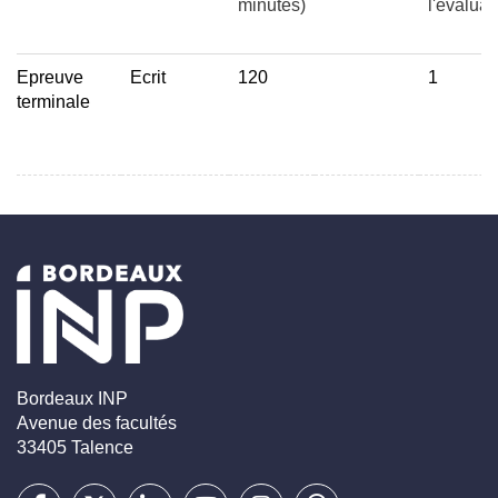
minutes)
l'évaluat
Epreuve
Ecrit
120
1
terminale
Bordeaux INP
Avenue des facultés
33405 Talence