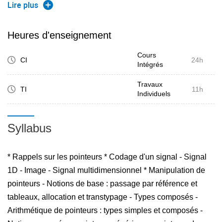
donne lieu à une implémentation de traitement d'image. Un
Lire plus
intérêt tout particulier est porté à l'optimisation au sens
large : génie logiciel (cohérence d'écriture, structuration,
Heures d'enseignement
etc) et amélioration de la vitesse d'éxécution.
Cours
CI
24h
Intégrés
Travaux
TI
11h
Individuels
Syllabus
* Rappels sur les pointeurs * Codage d'un signal - Signal
1D - Image - Signal multidimensionnel * Manipulation de
pointeurs - Notions de base : passage par référence et
tableaux, allocation et transtypage - Types composés -
Arithmétique de pointeurs : types simples et composés -