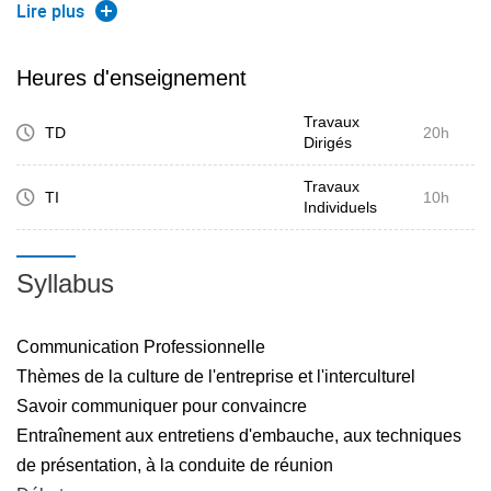
enseignements de l'UE
Lire plus
Maitriser l'anglais et connaître d'autres cultures (C10, N1 à
Heures d'enseignement
N4)
Travaux
TD
20h
Dirigés
Les acquis d'apprentissage en termes de capacités,
aptitudes et attitudes attendues à l'issue des
Travaux
TI
10h
Individuels
enseignements de l'UE
Savoir communiquer avec des personnes de langues et
Syllabus
cultures différentes (C10, N2 à N4)
Savoir s'adapter dans différents contextes, dans
Communication Professionnelle
l'entreprise, à l'international (C10, C12, N1 à N3)
Thèmes de la culture de l'entreprise et l'interculturel
Savoir communiquer avec de spécialistes et non-
Savoir communiquer pour convaincre
spécialistes (C12, N1 à N3)
Entraînement aux entretiens d'embauche, aux techniques
Apprendre à mieux se connaître, à s'autoévaluer, à gérer
de présentation, à la conduite de réunion
ses compétences (C13, N2 - N3)