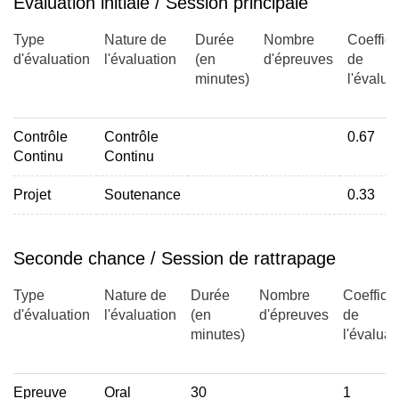
Évaluation initiale / Session principale
Type
Nature de
Durée
Nombre
Coeffici
d'évaluation
l'évaluation
(en
d'épreuves
de
minutes)
l'évalua
Contrôle
Contrôle
0.67
Continu
Continu
Projet
Soutenance
0.33
Seconde chance / Session de rattrapage
Type
Nature de
Durée
Nombre
Coefficie
d'évaluation
l'évaluation
(en
d'épreuves
de
minutes)
l'évaluat
Epreuve
Oral
30
1