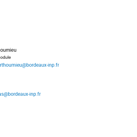
houmieu
odule
erthoumieu
@
bordeaux-inp.fr
as
@
bordeaux-inp.fr