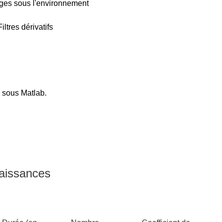
ages sous l'environnement
ltres dérivatifs
é sous Matlab.
naissances