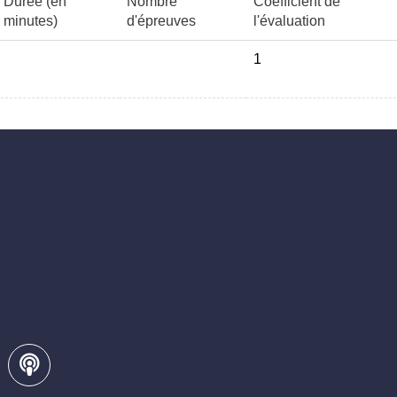
Durée (en
Nombre
Coefficient de
minutes)
d'épreuves
l'évaluation
1