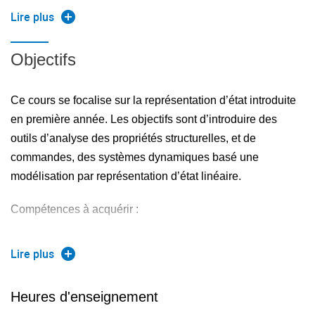
Calcul de la réponse du système à différentes entrées
Lire plus
Étude des pôles pour conclure sur la stabilité
Objectifs
Synthèse fréquentielle de régulateurs
...
Ce cours se focalise sur la représentation d’état introduite
en première année. Les objectifs sont d’introduire des
Ce type de modèle présente néanmoins quelques limites,
outils d’analyse des propriétés structurelles, et de
un outil plus puissant est donc également très souvent
commandes, des systèmes dynamiques basé une
utilisé : la représentation d’état.
modélisation par représentation d’état linéaire.
Il existe également de nombreux outils d’analyse et de
Compétences à acquérir :
synthèse de lois de commande basés sur des
représentations d’état
Étudier la stabilité d’un système dynamique à partir
Lire plus
Ces outils permettent notamment d’étudier plus
d’une représentation d’état
profondément des propriétés structurelles des systèmes
Étudier la commandabilité et la stabilisabilité d’un
dynamiques
Heures d'enseignement
système dynamique