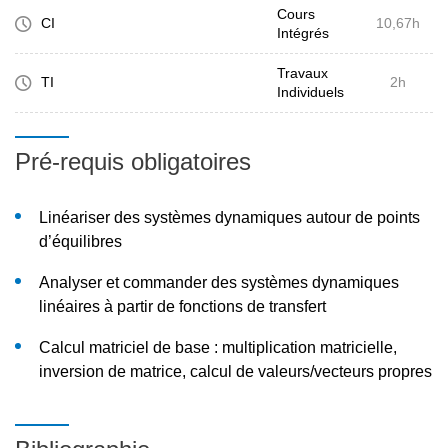
Cours
CI
10,67h
Étudier l’observabilité et la détectabilité d’un système
Intégrés
dynamique
Travaux
TI
2h
Concevoir une loi de commande par retour d’état
Individuels
statique en utilisant la méthode du placement de
pôles par optimisation d’un critère quadratique
Pré-requis obligatoires
(commande LQ)
Concevoir un observateur d’état en réglant la
Linéariser des systèmes dynamiques autour de points
dynamique d’observation par placement de pôles
d’équilibres
Analyser et commander des systèmes dynamiques
linéaires à partir de fonctions de transfert
Calcul matriciel de base : multiplication matricielle,
inversion de matrice, calcul de valeurs/vecteurs propres