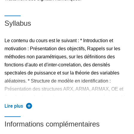
Syllabus
Le contenu du cours est le suivant : * Introduction et
motivation : Présentation des objectifs, Rappels sur les
méthodes non paramétriques, sur les définitions des
fonctions d'auto et d'inter-correlation, des densités
spectrales de puissance et sur la théorie des variables
aléatoires. * Structure de modèle en identification :
Présentation des structures ARX, ARMA, ARMAX, OE et
Box-Jenkins. Analyse des avantages et inconvénients. * La
méthode d'estimation paramétrique des moindres carrés
Lire plus
ordinaires. Présentation du problème, critère quadratique,
minimisation du critère. * Quantification de la confiance de
Informations complémentaires
l'estimation : Test de la blancheur de l'erreur de prédiction,