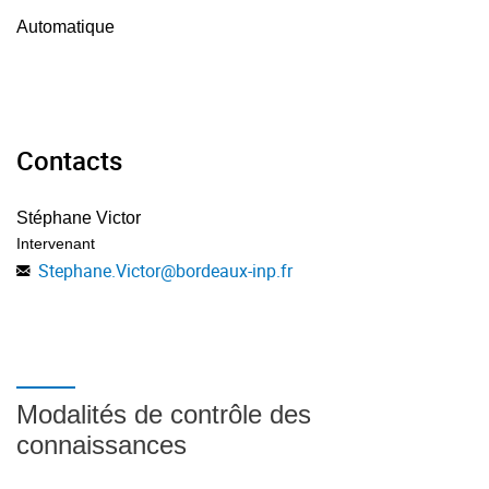
Tests de corrélation entrée/sortie, Régions de confiance
Automatique
dans l'espace paramétrique, dans le plan de Bode et des
pôles/zéros. * Méthode de l'erreur de prédiction.
Présentation du problème et résolution. * Bureau d'études :
Application des outils méthodes au cas d'un procédé réel.
Contacts
Stéphane Victor
Intervenant
Stephane.Victor
@
bordeaux-inp.fr
Modalités de contrôle des
connaissances