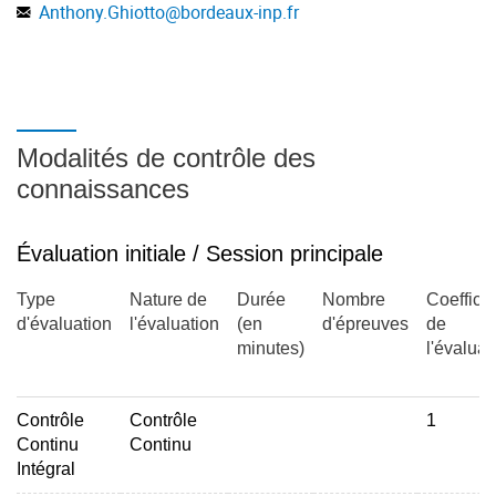
IV. Réseaux RF
Anthony.Ghiotto
@
bordeaux-inp.fr
1 - La matrice d'impédance et d'admittance
2 - La matrice S
3 - La matrice ABCD
Modalités de contrôle des
connaissances
V. Adaptation d'impédances
1 - Adaptation par éléments localisés
Évaluation initiale / Session principale
2 - Adaptation par stub
Type
Nature de
Durée
Nombre
Coefficie
3 - Adaptation par double stub
d'évaluation
l'évaluation
(en
d'épreuves
de
4 - Adaptation par ligne quart d'onde
minutes)
l'évaluat
5 - Adaptation par ligne profilée
Contrôle
Contrôle
1
Continu
Continu
Intégral