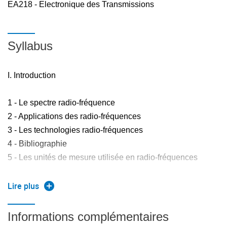
EA218 - Electronique des Transmissions
Syllabus
I. Introduction
1 - Le spectre radio-fréquence
2 - Applications des radio-fréquences
3 - Les technologies radio-fréquences
4 - Bibliographie
5 - Les unités de mesure utilisée en radio-fréquences
II. Théorie des lignes de transmission
Lire plus
1 - Modèle d'une ligne de transmission
Informations complémentaires
2 - Exemple de la ligne coaxiale