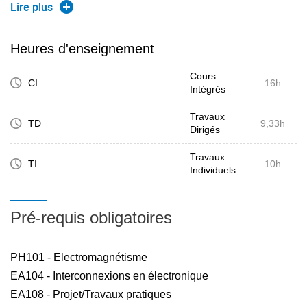
localisés et distribués, 6. de fixer les connaissances en
Lire plus
cours d'acquisition lors de travaux pratiques mettant en
œuvre un logiciel de CAO.
Heures d'enseignement
Cours
CI
16h
Intégrés
Travaux
TD
9,33h
Dirigés
Travaux
TI
10h
Individuels
Pré-requis obligatoires
PH101 - Electromagnétisme
EA104 - Interconnexions en électronique
EA108 - Projet/Travaux pratiques