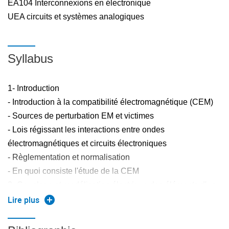
EA104 Interconnexions en électronique
UEA circuits et systèmes analogiques
Syllabus
1- Introduction
- Introduction à la compatibilité électromagnétique (CEM)
- Sources de perturbation EM et victimes
- Lois régissant les interactions entre ondes
électromagnétiques et circuits électroniques
- Règlementation et normalisation
- En quoi consiste l'étude de la CEM
2- Couplage et modélisation électrique des éléments d'un
circuit électronique
Lire plus
- Couplage champ à boucle et champ à fil
- Modélisation des composants passifs et des