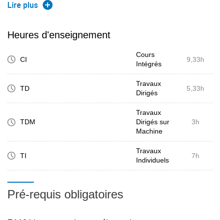
propager au sein d'une carte électronique et enfin les
Lire plus
différentes techniques de routage, de filtrage et de
blindage permettant d'améliorer l'immunité
Heures d'enseignement
électromagnétique des circuits et cartes électroniques.
Cours
CI
9,33h
Intégrés
Travaux
TD
5,33h
Dirigés
Travaux
TDM
Dirigés sur
3h
Machine
Travaux
TI
7h
Individuels
Pré-requis obligatoires