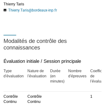
Thierry Taris
d. Notion de pôles dominants (localisation, Effet Miller,
Thierry.Taris
@
bordeaux-inp.fr
Montage Cascode)
Modalités de contrôle des
connaissances
Évaluation initiale / Session principale
Type
Nature de
Durée
Nombre
Coefficie
d'évaluation
l'évaluation
(en
d'épreuves
de
minutes)
l'évaluat
Contrôle
Contrôle
1
Continu
Continu