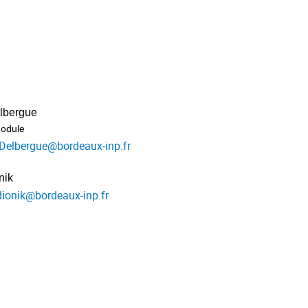
lbergue
odule
Delbergue
@
bordeaux-inp.fr
nik
dionik
@
bordeaux-inp.fr