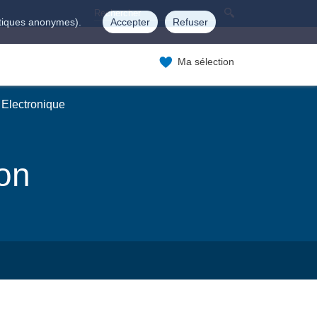
istiques anonymes).
Accepter
Refuser
Ma sélection
 Electronique
ion