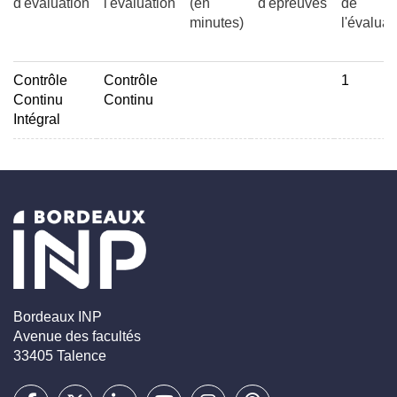
d'évaluation
l'évaluation
(en
d'épreuves
de
minutes)
l'évaluat
Contrôle
Contrôle
1
Continu
Continu
Intégral
Bordeaux INP
Avenue des facultés
33405 Talence