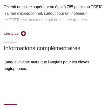
Obtenir un score supérieur ou égal à 785 points au TOEIC
n'a rien d'exceptionnel, surtout pour un ingénieur.
Le TOEIC est un examen qui ne mesure que des
compétences d'écoute et de compréhension, et qui ne
prend pas en compte les autres compétences, sans parler
Lire plus
de l'interculturel et de l'aptitude à travailler en
environnement anglophone.
Informations complémentaires
Les enseignements d'anglais de l'ENSC ne sont pas l à
uniquement pour préparer les élèves au TOEIC, mais pour
Langue vivante autre que l'anglais pour les élèves
que les élèves aient un niveau d'anglais suffisant pour
anglophones.
évoluer dans le monde de l'entreprise d'aujourd'hui. Si
c'est le cas, la réussite au TOEIC en découlera sans
problème.
Conditions de la demande de remplacement des
enseignements d'anglais à l'ENSC par ceux d'une autre