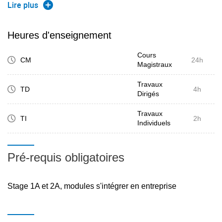
préparer à l'embauche Construire son pitch et se préparer
Lire plus
à la soutenance du projet professionnel.
MODULE 1 :Debriefing du stage 2A,
Heures d'enseignement
MODULE 2 : Préparation du pitch en vue de la soutenance
Cours
de projet professionnel
CM
24h
Magistraux
Partie 2 : BUSINESS CHALENGE (24 heures)
Travaux
TD
4h
Dirigés
A travers une simulation l'étudiant doit :- Apprendre à
développer une stratégie- comprendre les mécanismes de
Travaux
TI
2h
Individuels
fonctionnement de l'entreprise ( coûts, comptabilité,
finances, marketing, production...)- Analyser les résultats-
Se sensibiliser au DDRSMieux comprendre les
Pré-requis obligatoires
intéractions entre les différentes dimensions d'une
entreprise est un des principaux objectifs de Global
Stage 1A et 2A, modules s'intégrer en entreprise
Challenge. Les participants devront traiter de multiples
disciplines liées à la gestion en les intégrant dans une
stratégie globale. De plus, les participants devront