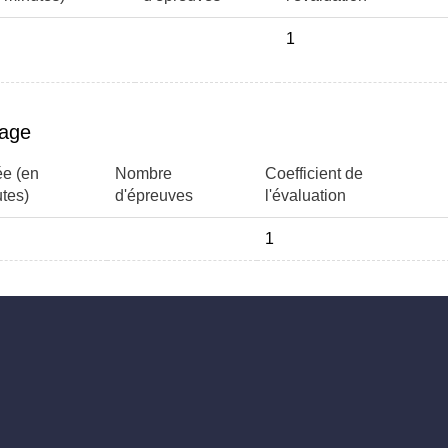
1
ans des laboratoires (INRIA, CEA,
page
SC (IBM, Onepoint, ThinkDeep...).
e (en
Nombre
Coefficient de
tes)
d'épreuves
l'évaluation
1