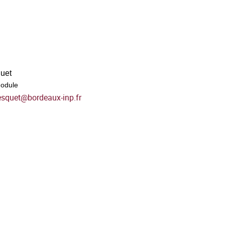
quet
odule
esquet
@
bordeaux-inp.fr