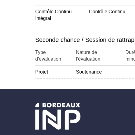
MLOps
Contrôle Continu
Contrôle Continu
Informatique quantique
Intégral
Intervenants : Plus de 15 experts travaillant d
Seconde chance / Session de rattra
IMT...) ou des entreprises partenaires de l'EN
Type
Nature de
Duré
d'évaluation
l'évaluation
minu
Projet
Soutenance