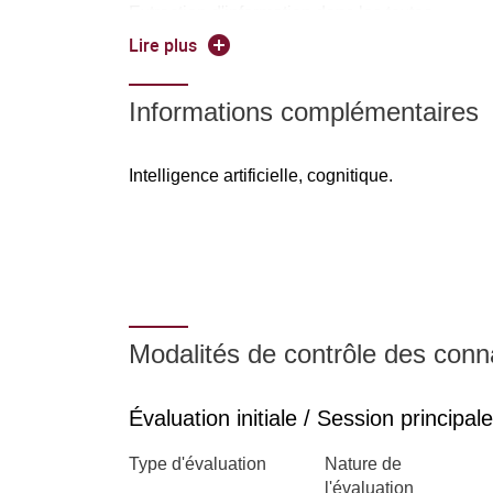
Extraction d'information dans les textes
Lire plus
Semaine 2 : apprentissage avancé
Informations complémentaires
Traitement des séquences
Approches bayésiennes
Intelligence artificielle, cognitique.
Modèles génératifs
Semaine 3 : Raisonnement et optimisation
Intelligence artificielle symbolique
Algorithmes évolutionnaires
Modalités de contrôle des con
Semaine 4 : l'IA aujourd'hui et demain
Évaluation initiale / Session principale
Interprétabilité et explicabilité
Type d'évaluation
Nature de
Enjeux de l'IA
l'évaluation