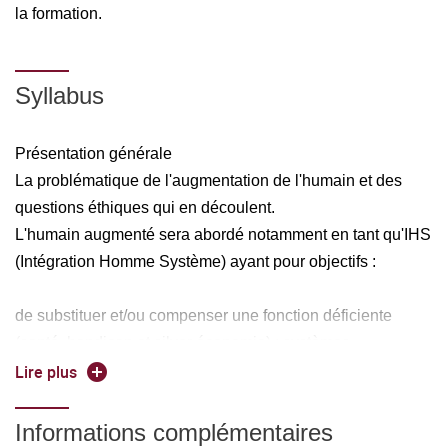
la formation.
Syllabus
Présentation générale
La problématique de l'augmentation de l'humain et des
questions éthiques qui en découlent.
L'humain augmenté sera abordé notamment en tant qu'IHS
(Intégration Homme Système) ayant pour objectifs :
de substituer et/ou compenser une fonction déficiente
(santé, handicap et silver économie) : systèmes
d'assistances, exosquelettes, réalité augmentée, etc.
Lire plus
à travers l'innovation dans des environnements intelligents
4.0 : domotique, smartcities, usine 4.0, etc.
Informations complémentaires