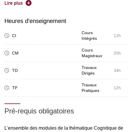
Mots-clés :
Lire plus
Augmentation de l'humain
Heures d'enseignement
Dispositifs d'aides
Cours
Autonomie et reprise de contrôle.
CI
12h
Intégrés
Cours
CM
20h
Magistraux
Travaux
TD
34h
Dirigés
Travaux
TP
12h
Pratiques
Pré-requis obligatoires
L'ensemble des modules de la thématique Cognitique de