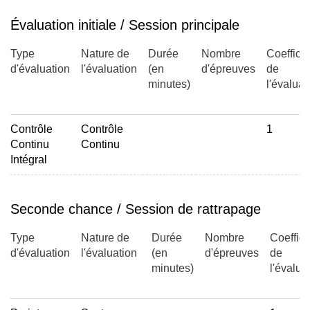
Aides techniques et using testing and prothèses
Évaluation initiale / Session principale
Communications alternatives (pictogramme, LSF, LPC,
lecteur vocal, etc.)
Type
Nature de
Durée
Nombre
Coefficie
ioT pour la santé
d'évaluation
l'évaluation
(en
d'épreuves
de
minutes)
l'évaluat
Contrôle
Contrôle
1
II - La problématique de l'autonomie et des IHS associées
Continu
Continu
Intégral
cadre théorique : affordance, conscience de situation,
stress induit (PSA, Clément Bougart) , confiance,
Seconde chance / Session de rattrapage
autonomie et dépendance.
domaines d'application :
Type
Nature de
Durée
Nombre
Coeffici
d'évaluation
l'évaluation
(en
d'épreuves
de
minutes)
l'évalua
véhicules autonomes : automobile , ferroviaire
logement adapté pour une vie autonome : HAD
usine du futur et smart cities