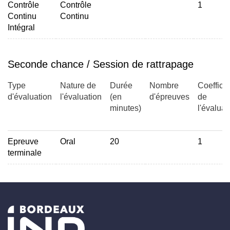
Contrôle
Contrôle
1
Continu
Continu
Intégral
Les élèves possédant le TOEIC 785 ne sont pas
Seconde chance / Session de rattrapage
dispensés des cours. La note du projet est liée à la
présence, à la participation en cours, la présentation orale
Type
Nature de
Durée
Nombre
Coefficie
et au dossier écrit.
d'évaluation
l'évaluation
(en
d'épreuves
de
minutes)
l'évaluat
Epreuve
Oral
20
1
terminale