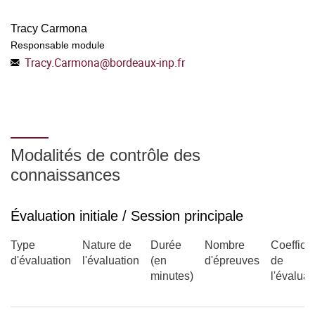
Approche communicative et interactive qui se base
Tracy Carmona
essentiellement sur l'acquisition des compétences et des
Responsable module
connaissances, notamment dans la langue de spécialité.
Tracy.Carmona
@
bordeaux-inp.fr
L'élève devrait gagner en autonomie et en aisance
linguistique dans un contexte professionnel.
évaluation du module : la note de contrôle continu prendra
en compte
Modalités de contrôle des
connaissances
la réalisation d'un document vidéo de 3 minutes
la note de participation active (assiduité et travaux
Évaluation initiale / Session principale
intermédiaires).
Type
Nature de
Durée
Nombre
Coefficie
d'évaluation
l'évaluation
(en
d'épreuves
de
minutes)
l'évaluat
Remarques :