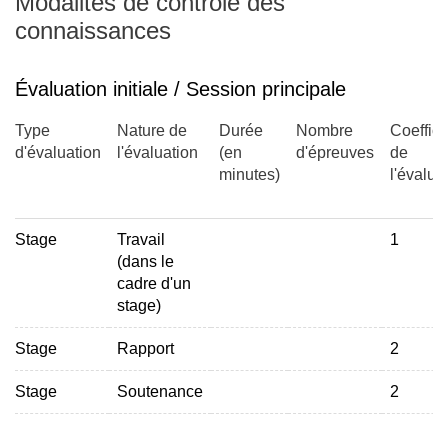
Modalités de contrôle des
connaissances
Évaluation initiale / Session principale
Type
Nature de
Durée
Nombre
Coeffici
d'évaluation
l'évaluation
(en
d'épreuves
de
minutes)
l'évalua
Stage
Travail
1
(dans le
cadre d'un
stage)
Stage
Rapport
2
Stage
Soutenance
2