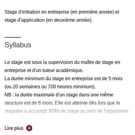
Stage d'initiation en entreprise (en première année) et
stage d'application (en deuxième année).
Syllabus
Le stage est sous la supervision du maître de stage en
entreprise et d'un tuteur académique.
La durée minimum du stage en entreprise est de 5 mois
(ou 20 semaines ou 700 heures minimum).
NB : la durée maximale d'un stage dans une même
structure est de 6 mois. Elle est atteinte dès lors que le
stagiaire a accompli 924h de stage au sein de l'organisme
d'accueil durant l'année universitaire.
Remarques :
Lire plus