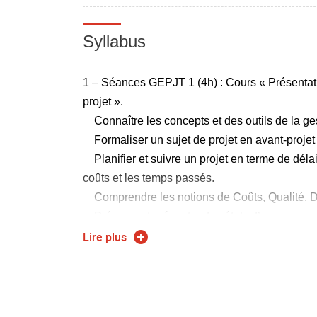
Syllabus
1 – Séances GEPJT 1 (4h) : Cours « Présentat
projet ».
Connaître les concepts et des outils de la ges
Formaliser un sujet de projet en avant-projet 
Planifier et suivre un projet en terme de délai
coûts et les temps passés.
Comprendre les notions de Coûts, Qualité, Dé
Préparer et présenter des états d’avancemen
Conclure et promouvoir le bilan d’un projet
Lire plus
Capitaliser et faire un retour d’expérience (
Faire les liens entre la définition d’un proje
2 – Séance GEPJT 2 (4 h TP) : « découvrir et pré