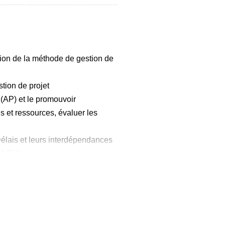
ion de la méthode de gestion de
tion de projet
(AP) et le promouvoir
s et ressources, évaluer les
lais et leurs interdépendances
t (EA)
REX)
t et une démarche entrepreneuriale
parer un projet » : à finir sur