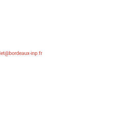
let
@
bordeaux-inp.fr