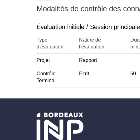
séance 3
Modalités de contrôle des con
Réaliser une note de cadrage :
Définition contexte
Évaluation initiale / Session principale
Définition objectif
Définition des acteurs
Type
Nature de
Dur
Définition des livrables
d'évaluation
l'évaluation
minu
Réaliser une analyse de risques
Projet
Rapport
Réaliser une analyse forces/faiblesses
Réaliser un planning / rétro planning
Contrôle
Ecrit
60
Terminal
3 – Séance GEPJT 3 (4h soutenance)
Communiquer et promouvoir un avant-projet