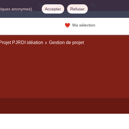
istiques anonymes).
Accepter
Refuser
Ma sélection
Projet PJRDI idéation
Gestion de projet