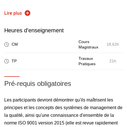
base desquelles la certification sera accordée ou
renouvelée.
Lire plus
Ses compétences sont reconnues au niveau international
par tous les organismes de certification
Heures d'enseignement
Ce module est obligatoire pour intégrer la spécialisation de
Cours
3A MIDD. Il est intéressant pour suivre la spécialisation
CM
18,62h
Magistraux
CPI.
Accompagnement par la société ETHIQUAL (Formateurs
Travaux
TP
21h
Pratiques
potentiels : Philippe CHIROLD - Directeur ou Jenny
DEBAERE - Formatrice tous deux déj à référencés comme
intervenants à l'université de Bordeaux)
Pré-requis obligatoires
Nombre maximum de participants pour la partie examen
auditeur IRCA : 12 (limite imposée par l'IRCA). Sélection
Les participants devront démontrer qu'ils maîtrisent les
via une lettre de motivation
principes et les concepts des systèmes de management de
la qualité, ainsi qu'une connaissance d'ensemble de la
norme ISO 9001 version 2015 (elle est revue rapidement