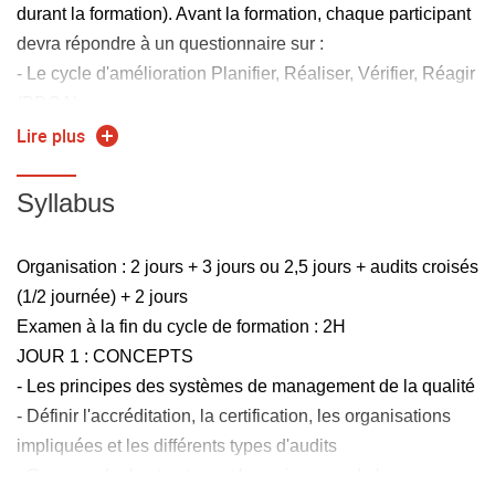
durant la formation). Avant la formation, chaque participant
devra répondre à un questionnaire sur :
- Le cycle d'amélioration Planifier, Réaliser, Vérifier, Réagir
(PDCA)
- La relation entre le management de la qualité et la
Lire plus
satisfaction du client
- Les 7 principes de management de la qualité présentés
Syllabus
dans l'ISO 9000
- L'approche processus utilisée dans le management de la
Organisation : 2 jours + 3 jours ou 2,5 jours + audits croisés
qualité
(1/2 journée) + 2 jours
- La structure et le contenu de l'ISO 9001 version 2015
Examen à la fin du cycle de formation : 2H
JOUR 1 : CONCEPTS
- Les principes des systèmes de management de la qualité
- Définir l'accréditation, la certification, les organisations
impliquées et les différents types d'audits
- Comprendre la structure et les exigences de la norme