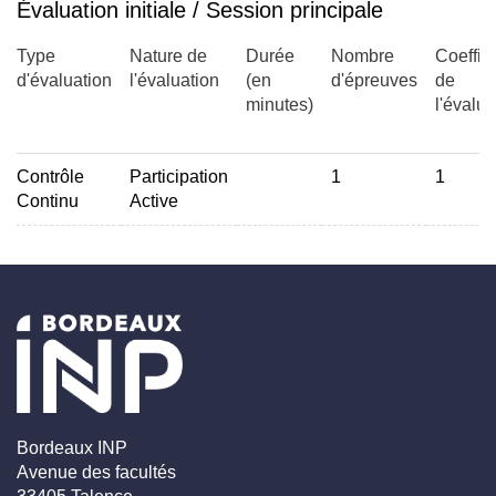
Évaluation initiale / Session principale
Type
Nature de
Durée
Nombre
Coeffic
d'évaluation
l'évaluation
(en
d'épreuves
de
minutes)
l'évalua
Contrôle
Participation
1
1
Continu
Active
Bordeaux INP
Avenue des facultés