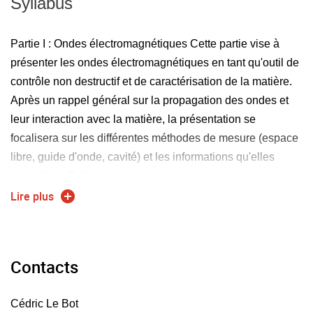
Syllabus
Partie I : Ondes électromagnétiques Cette partie vise à
présenter les ondes électromagnétiques en tant qu'outil de
contrôle non destructif et de caractérisation de la matière.
Après un rappel général sur la propagation des ondes et
leur interaction avec la matière, la présentation se
focalisera sur les différentes méthodes de mesure (espace
libre, guide d'onde, cavité) et les informations qu'elles
permettent d'obtenir.
Lire plus
Partie II. Ondes acoustiques Nous aborderons en
introduction la multiplicité des domaines d'application des
Contacts
ondes élastiques. D'un point de vue théorique, le cours se
focalisera sur la physique des ondes sonores dans les
solides isotropes. D'un point de vue pratique et applicatif,
Cédric Le Bot