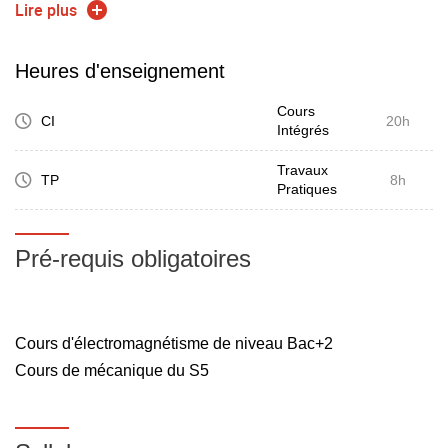
la caractérisation des matériaux
Lire plus
Heures d'enseignement
Des bases théoriques et des applications liées aux
Cours
matériaux seront présentées.
CI
20h
Intégrés
A l'issu de ce module, les élèves auront acquis des
Travaux
TP
8h
Pratiques
compétences dans la caractérisation physique des
matériaux.
Ce module est préconisé, mais non obligatoire, pour suivre
Pré-requis obligatoires
le module d'approfondissement « Physique appliquée » au
S7, ainsi que pour la spécialisation MPI4.0.
Cours d'électromagnétisme de niveau Bac+2
Cours de mécanique du S5