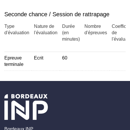
contraintes mécaniques et déformations. L'objectif est de
s'approprier les caractéristiques physiques et les outils
Seconde chance / Session de rattrapage
mathématiques permettant de calculer les déformations
d'un milieu soumis à des charges variées (traction, flexion,
Type
Nature de
Durée
Nombre
Coefficie
d'évaluation
l'évaluation
(en
d'épreuves
de
torsion)
minutes)
l'évaluat
Epreuve
Ecrit
60
terminale
Bordeaux INP