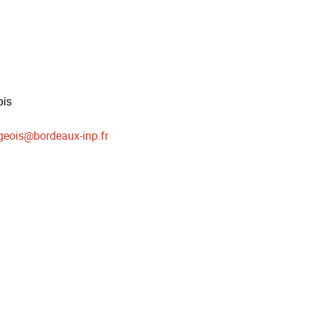
ois
geois
@
bordeaux-inp.fr