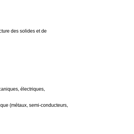
ture des solides et de
caniques, électriques,
trique (métaux, semi-conducteurs,