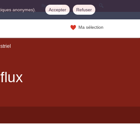
istiques anonymes).
Accepter
Refuser
Ma sélection
striel
flux